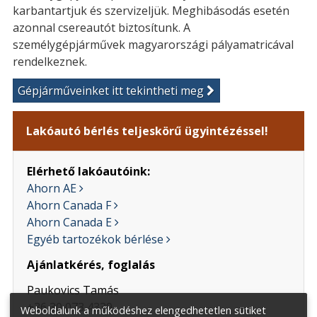
karbantartjuk és szervizeljük. Meghibásodás esetén
azonnal csereautót biztosítunk. A
személygépjárművek magyarországi pályamatricával
rendelkeznek.
Gépjárműveinket itt tekintheti meg
Lakóautó bérlés teljeskörű ügyintézéssel!
Elérhető lakóautóink:
Ahorn AE
Ahorn Canada F
Ahorn Canada E
Egyéb tartozékok bérlése
Ajánlatkérés, foglalás
Paukovics Tamás
+36 30 073 4339
Weboldalunk a működéshez elengedhetetlen sütiket